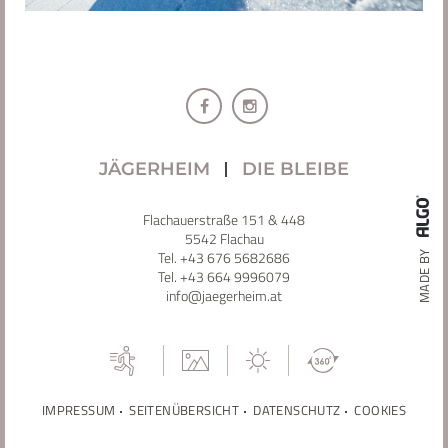
F
I
a
n
c
s
e
t
JÄGERHEIM
DIE BLEIBE
b
a
o
g
o
r
Flachauerstraße 151 & 448
k
a
5542 Flachau
m
MADE BY
Tel. +43 676 5682686
Tel. +43 664 9996079
info@jaegerheim.at
IMPRESSUM
SEITENÜBERSICHT
DATENSCHUTZ
COOKIES