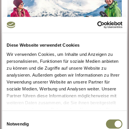
Diese Webseite verwendet Cookies
Wir verwenden Cookies, um Inhalte und Anzeigen zu
personalisieren, Funktionen für soziale Medien anbieten
zu können und die Zugriffe auf unsere Website zu
analysieren. Außerdem geben wir Informationen zu Ihrer
Verwendung unserer Website an unsere Partner für
soziale Medien, Werbung und Analysen weiter. Unsere
TOP-LAGE
Partner führen diese Informationen möglicherweise mit
IM UMKREIS VON 300 M FINDEN SIE:
weiteren Daten zusammen, die Sie ihnen bereitgestellt
haben oder die sie im Rahmen Ihrer Nutzung der Dienste
Achterjet-Kabinenbahn
gesammelt haben. Zur
Datenschutzerklärung
.
E
Flutlichtpiste
Notwendig
i