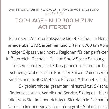
Live Webcam
KONTAKT & ANREISE
Unverbindliche Anfrage
Winterurlaub
WINTERURLAUB IN FLACHAU - SNOW SPACE SALZBURG -
SKI AMADÉ
Online Buchung
Snow Space Salzburg Ticketshop
F
A
TOP-LAGE - NUR 300 M ZUM
Gut zu wissen
a
p
Sommerurlaub
ACHTERJET
c
a
e
r
Mountainbiken
b
t
Für unsere Winterurlaubsgäste bietet Flachau im Herz
o
h
Stoneman Taurista
amadé über 270 Seilbahnen
und Lifte mit
760 km Abfah
o
o
Vorteilskarten
k
t
einziger Skipass verbindet 5 Regionen für den perfekten
e
Guest Mobility Ticket
l
in Österreich.
Flachau
- Teil von
Snow Space Salzburg
- 
J
für seine
breiten, perfekt präparierten Pisten
und biet
ä
g
Schneegarantie
bis zum Ende der Saison. Von unseren
e
sind es nur ca. 300 Meter zu Fuß zum Achterjet - Ihr Ein
r
h
Skigebiet mit der gesamten Infrastruktur.
Skischu
e
Kinderskischulen, Verleih und Service, Skidepot
- hier 
i
m
alles was Sie für einen richtigen
Skiurlaub in Flachau
be
u
Natürlich können Sie auch mit dem
gratis Skibus
bis zur
n