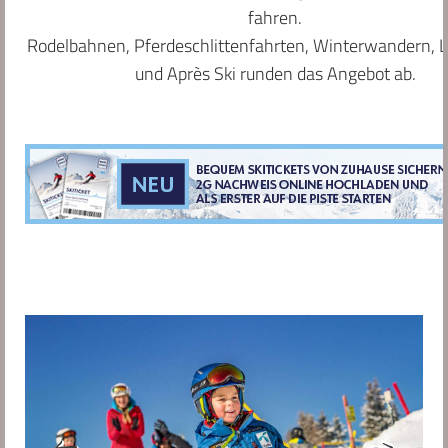
d
fahren.
Die
Bleibe
Rodelbahnen, Pferdeschlittenfahrten, Winterwandern, 
a
und Après Ski runden das Angebot ab.
u
f
I
n
s
t
a
g
r
a
m